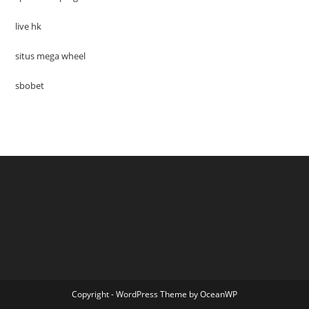
live hk
situs mega wheel
sbobet
Copyright - WordPress Theme by OceanWP