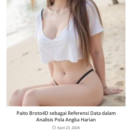
Paito Broto4D sebagai Referensi Data dalam
Analisis Pola Angka Harian
April 23, 2026