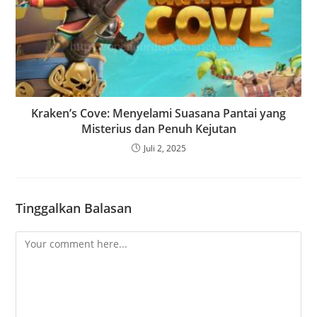
Kraken’s Cove: Menyelami Suasana Pantai yang
Misterius dan Penuh Kejutan
Juli 2, 2025
Tinggalkan Balasan
Comment