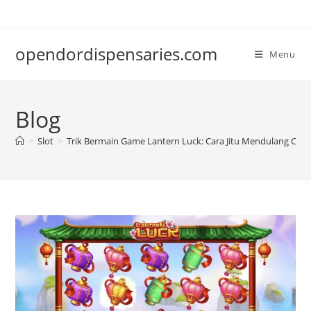
Skip
to
content
opendordispensaries.com
Menu
Blog
>
Slot
>
Trik Bermain Game Lantern Luck: Cara Jitu Mendulang Cua