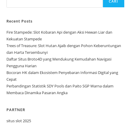
CARI
Recent Posts
Fire Stampede: Slot Kobaran Api dengan Aksi Hewan Liar dan
Kekuatan Stampede
Trees of Treasure: Slot Hutan Ajaib dengan Pohon Keberuntungan
dan Harta Tersembunyi
Daftar Situs Broto4D yang Mendukung Kemudahan Navigasi
Pengguna Harian
Bocoran HK dalam Ekosistem Penyebaran Informasi Digital yang
Cepat
Perbandingan Statistik SDY Pools dan Paito SGP Warna dalam
Membaca Dinamika Pasaran Angka
PARTNER
situs slot 2025