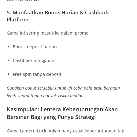
5.
Manfaatkan Bonus Harian & Cashback
Platform
Game ini sering masuk ke dalam promo:
Bonus deposit harian
Cashback mingguan
Free spin tanpa deposit
Gunakan bonus tersebut untuk uji coba pola atau bermain
lebih santai tanpa banyak risiko modal.
Kesimpulan: Lentera Keberuntungan Akan
Bersinar Bagi yang Punya Strategi
Game Lantern Luck bukan hanya soal keberuntungan tapi