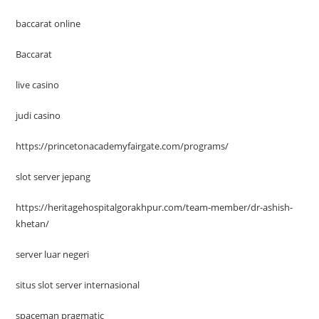
baccarat online
Baccarat
live casino
judi casino
https://princetonacademyfairgate.com/programs/
slot server jepang
https://heritagehospitalgorakhpur.com/team-member/dr-ashish-
khetan/
server luar negeri
situs slot server internasional
spaceman pragmatic