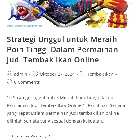
Strategi Unggul untuk Meraih
Poin Tinggi Dalam Permainan
Judi Tembak Ikan Online
Post
Post
Post
admin
Oktober 27, 2024
Tembak Ikan
author:
published:
category:
Post
0 Comments
comments:
10 Strategi Unggul untuk Meraih Poin Tinggi dalam
Permainan Judi Tembak Ikan Online 1. Pemilihan Senjata
yang Tepat Dalam permainan judi tembak ikan online,
pilihlah senjata yang sesuai dengan kekuatan…
Strategi
Continue Reading