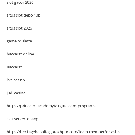
slot gacor 2026
situs slot depo 10k
situs slot 2026
game roulette
baccarat online
Baccarat
live casino
judi casino
https://princetonacademyfairgate.com/programs/
slot server jepang
https://heritagehospitalgorakhpur.com/team-member/dr-ashish-