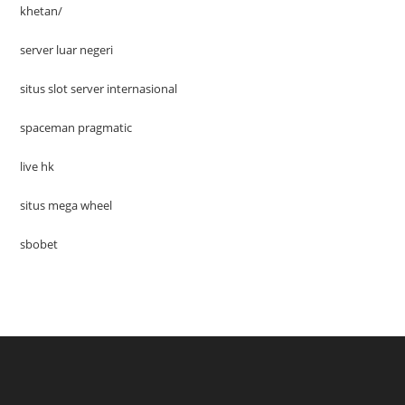
khetan/
server luar negeri
situs slot server internasional
spaceman pragmatic
live hk
situs mega wheel
sbobet