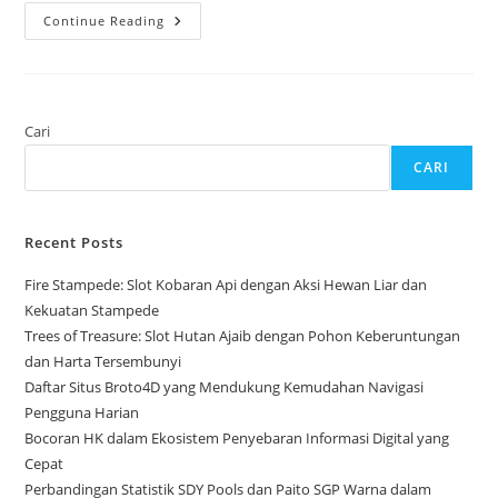
10
Continue Reading
Tips
Dan
Trik
Mendapatkan
Jackpot
Terbesar
Main
Cari
Judi
Slot
CARI
Maxwin
Online
Recent Posts
Fire Stampede: Slot Kobaran Api dengan Aksi Hewan Liar dan
Kekuatan Stampede
Trees of Treasure: Slot Hutan Ajaib dengan Pohon Keberuntungan
dan Harta Tersembunyi
Daftar Situs Broto4D yang Mendukung Kemudahan Navigasi
Pengguna Harian
Bocoran HK dalam Ekosistem Penyebaran Informasi Digital yang
Cepat
Perbandingan Statistik SDY Pools dan Paito SGP Warna dalam