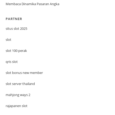
Membaca Dinamika Pasaran Angka
PARTNER
situs slot 2025
slot
slot 100 perak
qris slot
slot bonus new member
slot server thailand
mahjong ways 2
rajapanen slot