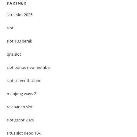
PARTNER
situs slot 2025
slot
slot 100 perak
qris slot
slot bonus new member
slot server thailand
mahjong ways 2
rajapanen slot
slot gacor 2026
situs slot depo 10k