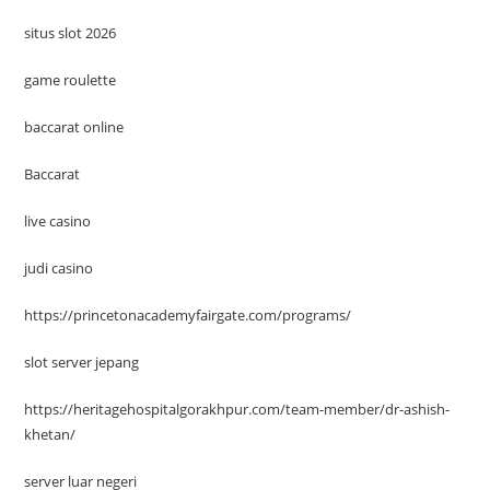
situs slot 2026
game roulette
baccarat online
Baccarat
live casino
judi casino
https://princetonacademyfairgate.com/programs/
slot server jepang
https://heritagehospitalgorakhpur.com/team-member/dr-ashish-
khetan/
server luar negeri