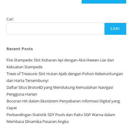
Cari
CARI
Recent Posts
Fire Stampede: Slot Kobaran Api dengan Aksi Hewan Liar dan
Kekuatan Stampede
Trees of Treasure: Slot Hutan Ajaib dengan Pohon Keberuntungan
dan Harta Tersembunyi
Daftar Situs Broto4D yang Mendukung Kemudahan Navigasi
Pengguna Harian
Bocoran HK dalam Ekosistem Penyebaran Informasi Digital yang
Cepat
Perbandingan Statistik SDY Pools dan Paito SGP Warna dalam
Membaca Dinamika Pasaran Angka