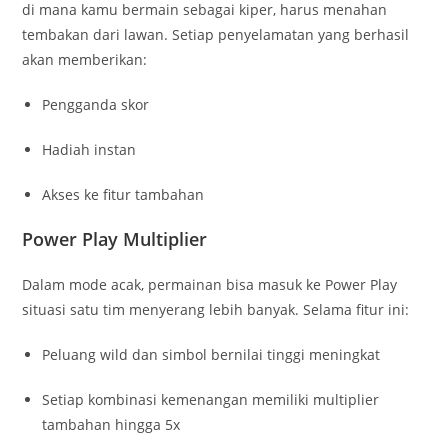
di mana kamu bermain sebagai kiper, harus menahan
tembakan dari lawan. Setiap penyelamatan yang berhasil
akan memberikan:
Pengganda skor
Hadiah instan
Akses ke fitur tambahan
Power Play Multiplier
Dalam mode acak, permainan bisa masuk ke Power Play
situasi satu tim menyerang lebih banyak. Selama fitur ini:
Peluang wild dan simbol bernilai tinggi meningkat
Setiap kombinasi kemenangan memiliki multiplier
tambahan hingga 5x