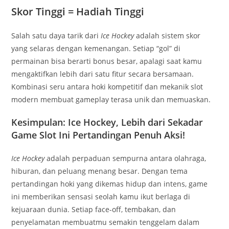
Skor Tinggi = Hadiah Tinggi
Salah satu daya tarik dari
Ice Hockey
adalah sistem skor
yang selaras dengan kemenangan. Setiap “gol” di
permainan bisa berarti bonus besar, apalagi saat kamu
mengaktifkan lebih dari satu fitur secara bersamaan.
Kombinasi seru antara hoki kompetitif dan mekanik slot
modern membuat gameplay terasa unik dan memuaskan.
Kesimpulan: Ice Hockey, Lebih dari Sekadar
Game Slot Ini Pertandingan Penuh Aksi!
Ice Hockey
adalah perpaduan sempurna antara olahraga,
hiburan, dan peluang menang besar. Dengan tema
pertandingan hoki yang dikemas hidup dan intens, game
ini memberikan sensasi seolah kamu ikut berlaga di
kejuaraan dunia. Setiap face-off, tembakan, dan
penyelamatan membuatmu semakin tenggelam dalam