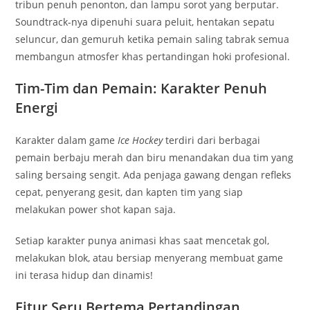
tribun penuh penonton, dan lampu sorot yang berputar.
Soundtrack-nya dipenuhi suara peluit, hentakan sepatu
seluncur, dan gemuruh ketika pemain saling tabrak semua
membangun atmosfer khas pertandingan hoki profesional.
Tim-Tim dan Pemain: Karakter Penuh
Energi
Karakter dalam game
Ice Hockey
terdiri dari berbagai
pemain berbaju merah dan biru menandakan dua tim yang
saling bersaing sengit. Ada penjaga gawang dengan refleks
cepat, penyerang gesit, dan kapten tim yang siap
melakukan power shot kapan saja.
Setiap karakter punya animasi khas saat mencetak gol,
melakukan blok, atau bersiap menyerang membuat game
ini terasa hidup dan dinamis!
Fitur Seru Bertema Pertandingan