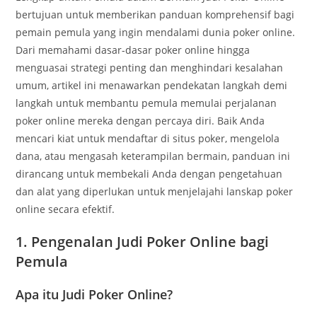
bertujuan untuk memberikan panduan komprehensif bagi
pemain pemula yang ingin mendalami dunia poker online.
Dari memahami dasar-dasar poker online hingga
menguasai strategi penting dan menghindari kesalahan
umum, artikel ini menawarkan pendekatan langkah demi
langkah untuk membantu pemula memulai perjalanan
poker online mereka dengan percaya diri. Baik Anda
mencari kiat untuk mendaftar di situs poker, mengelola
dana, atau mengasah keterampilan bermain, panduan ini
dirancang untuk membekali Anda dengan pengetahuan
dan alat yang diperlukan untuk menjelajahi lanskap poker
online secara efektif.
1. Pengenalan Judi Poker Online bagi
Pemula
Apa itu Judi Poker Online?