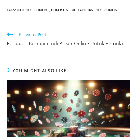
TAGS
:
JUDI POKER ONLINE
,
POKER ONLINE
,
TARUHAN POKER ONLINE
Read
Previous Post
more
Panduan Bermain Judi Poker Online Untuk Pemula
articles
YOU MIGHT ALSO LIKE