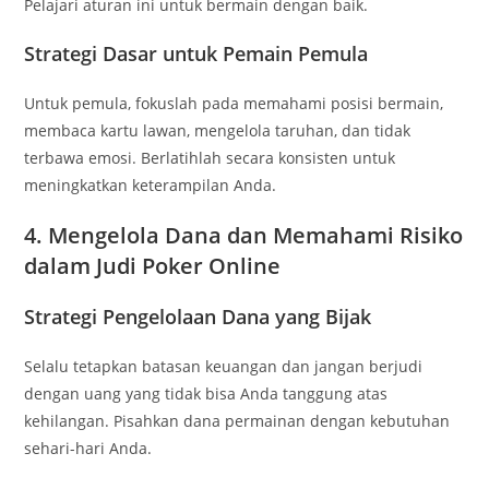
Pelajari aturan ini untuk bermain dengan baik.
Strategi Dasar untuk Pemain Pemula
Untuk pemula, fokuslah pada memahami posisi bermain,
membaca kartu lawan, mengelola taruhan, dan tidak
terbawa emosi. Berlatihlah secara konsisten untuk
meningkatkan keterampilan Anda.
4. Mengelola Dana dan Memahami Risiko
dalam Judi Poker Online
Strategi Pengelolaan Dana yang Bijak
Selalu tetapkan batasan keuangan dan jangan berjudi
dengan uang yang tidak bisa Anda tanggung atas
kehilangan. Pisahkan dana permainan dengan kebutuhan
sehari-hari Anda.