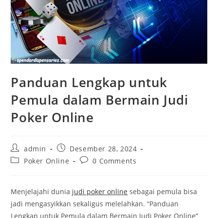
Panduan Lengkap untuk
Pemula dalam Bermain Judi
Poker Online
Post
Post
admin
Desember 28, 2024
author:
published:
Post
Post
Poker Online
0 Comments
category:
comments:
Menjelajahi dunia
judi poker online
sebagai pemula bisa
jadi mengasyikkan sekaligus melelahkan. “Panduan
Lengkap untuk Pemula dalam Bermain Judi Poker Online”