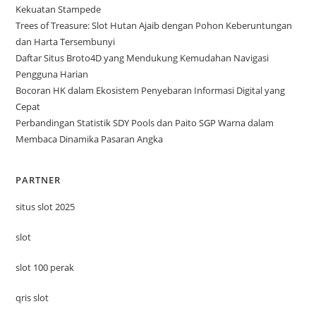
Kekuatan Stampede
Trees of Treasure: Slot Hutan Ajaib dengan Pohon Keberuntungan
dan Harta Tersembunyi
Daftar Situs Broto4D yang Mendukung Kemudahan Navigasi
Pengguna Harian
Bocoran HK dalam Ekosistem Penyebaran Informasi Digital yang
Cepat
Perbandingan Statistik SDY Pools dan Paito SGP Warna dalam
Membaca Dinamika Pasaran Angka
PARTNER
situs slot 2025
slot
slot 100 perak
qris slot