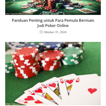
Panduan Penting untuk Para Pemula Bermain
Judi Poker Online
Oktober 31, 2024