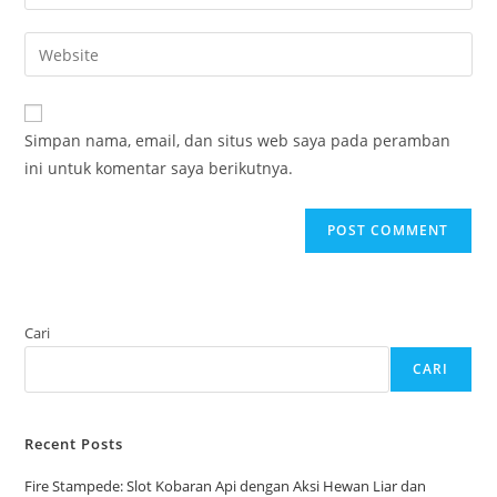
your
username
email
Enter
to
address
your
comment
to
website
comment
URL
Simpan nama, email, dan situs web saya pada peramban
(optional)
ini untuk komentar saya berikutnya.
Cari
CARI
Recent Posts
Fire Stampede: Slot Kobaran Api dengan Aksi Hewan Liar dan